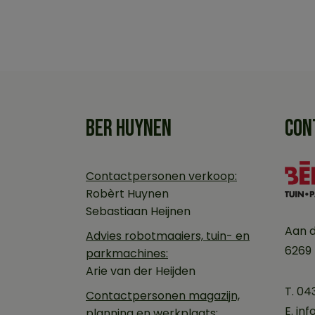
BER HUYNEN
CON
Contactpersonen verkoop:
Robèrt Huynen
Sebastiaan Heijnen
Aan 
Advies robotmaaiers, tuin- en
6269
parkmachines:
Arie van der Heijden
T. 04
Contactpersonen magazijn,
E.
inf
planning en werkplaats: