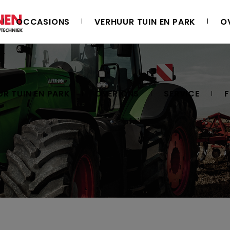
OCCASIONS
VERHUUR TUIN EN PARK
O
R TUIN EN PARK
OVER ONS
SERVICE
F