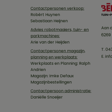
Contactpersonen verkoop:
Robèrt Huynen
Sebastiaan Heijnen
Aan 
Advies robotmaaiers, tuin- en
6269
parkmachines:
Arie van der Heijden
T. 04
Contactpersonen magazijn,
E.
inf
planning en werkplaats:
Werkplaats en Planning:
Ralph
Andrien
Magazijn:
Imke Defaux
Magazijnbestellingen
Contactpersoon administratie:
Daniëlle Snoeijer