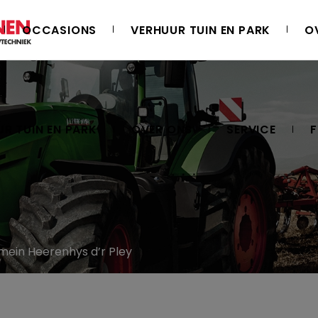
OCCASIONS
VERHUUR TUIN EN PARK
O
R TUIN EN PARK
OVER ONS
SERVICE
F
mein Heerenhys d’r Pley