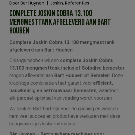
Door
Ber Huynen
Joskin
Referenties
COMPLETE JOSKIN COBRA 13.100
MENGMESTTANK AFGELEVERD AAN BART
HOUBEN
Complete Joskin Cobra 13.100 mengmesttank
afgeleverd aan Bart Houben
Onlangs hebben wij een
complete Joskin Cobra
13.100 mengmesttank inclusief Solodisc bemester
mogen afleveren aan
Bart Houben
uit
Bemelen
. Deze
krachtige combinatie staat garant voor
efficiënt,
nauwkeurig en betrouwbaar bemesten
, waardoor
elk perceel optimaal van voeding wordt voorzien.
Wij danken Bart hartelijk voor de gunning en wensen
hem veel succes en productieve werkuren met deze
hoogwaardige Joskin-uitrusting!
Bèr Huynen – Betrouwbare machines voor