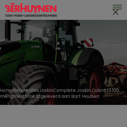
Skip
to
the
content
Home
Referenties
Joskin
Complete Joskin Cobra 13.100
mengmesttank afgeleverd aan Bart Houben